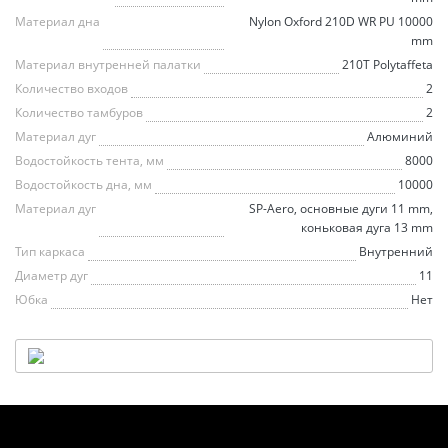
Материал дна
Nylon Oxford 210D WR PU 10000
mm
Материал внутренней палатки
210T Polytaffeta
Количество входов
2
Количество тамбуров
2
Материал дуг
Алюминий
Водостойкость тента, мм
8000
Водостойкость дна, мм
10000
Материал дуг
SP-Aero, основные дуги 11 mm,
коньковая дуга 13 mm
Тип каркаса
Внутренний
Диаметр дуг
11
Юбка
Нет