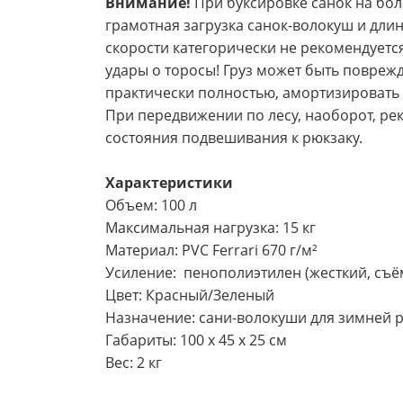
Внимание!
При буксировке санок на бол
грамотная загрузка санок-волокуш и дли
скорости категорически не рекомендуетс
удары о торосы! Груз может быть повреж
практически полностью, амортизировать 
При передвижении по лесу, наоборот, ре
состояния подвешивания к рюкзаку.
Характеристики
Объем: 100 л
Максимальная нагрузка: 15 кг
Материал: PVC Ferrari 670 г/м²
Усиление: пенополиэтилен (жесткий, съ
Цвет: Красный/Зеленый
Назначение: сани-волокуши для зимней 
Габариты: 100 х 45 х 25 см
Вес: 2 кг