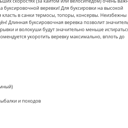
ьших скоростях (за кайтом или велосипедом) очень важ
на буксировочной веревки! Для буксировки на высокой
я класть в санки термосы, топоры, консервы. Неизбежны
дён! Длинная буксировочная веревка позволит значител
рывки и волокуши будут значительно меньше истиратьс
комендуется укоротить веревку максимально, вплоть до
ёмный)
рыбалки и походов