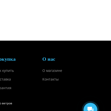
окупка
О нас
к купить
О магазине
ставка
Контакты
рантия
о ветров