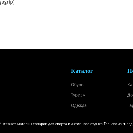
agrip)
Каталог
П
Обувь
Ка
Туризм
До
Одежда
Га
Интернет-магазин товаров для спорта и активного отдыха Тельпосиз гнезд