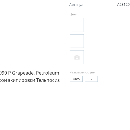
Артикул
A23129
Цвет
Размеры обуви
UK:5
-