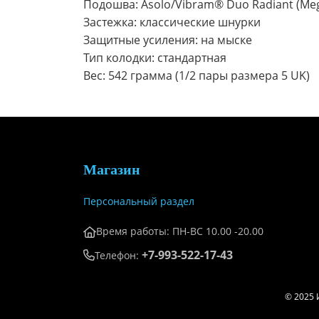
Подошва: Asolo/Vibram® Duo Radiant (Meg
Застежка: классические шнурки
Защитные усиления: на мыске
Тип колодки: стандартная
Вес: 542 грамма (1/2 пары размера 5 UK)
Магазин
Персональный раздел
Время работы: ПН-ВС 10.00 -20.00
+7-993-522-17-43
Телефон:
© 2025 