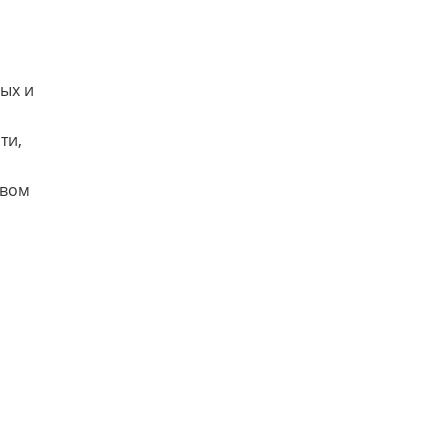
ых и
ти,
авом