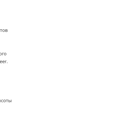
нтов
ого
eer.
ысоты