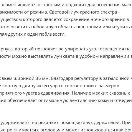
0 люмен является основным и подходит для освещения мал
висимости от режима. Световой луч красного спектра -
уществом которого является сохранение ночного зрения в
жно осветить небольшую область под ногами или изучить к
ляя других людей поблизости.
рпуса, который позволяет регулировать угол освещения на 
ости можно выставлять луч света в удобном направлении 
ьем шириной 36 мм. Благодаря регулятору в затылочной 
мфортную длину аксессуара в соответствии с размером
приятного чувства сдавливания. Наличие мелких сквозных
ения обеспечивает оптимальную вентиляцию кожи и отведе
 удерживается на резинке с помощью двух держателей. При
ыстро снимается с оголовья и может использоваться как фо