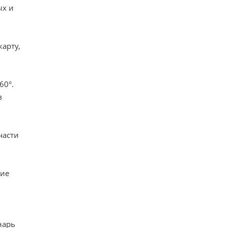
ых и
арту,
60°.
в
части
ние
нарь