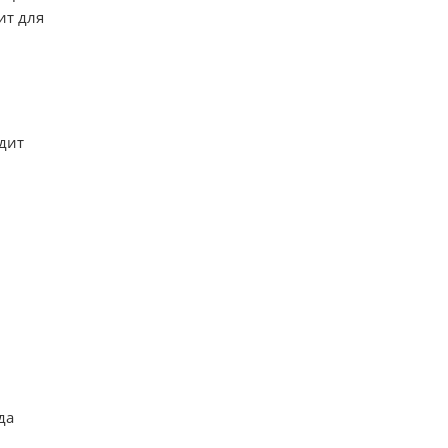
ит для
одит
да