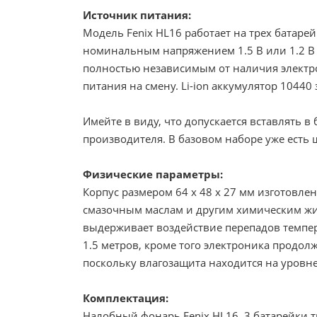
Источник питания:
Модель Fenix HL16 работает на трех батаре
номинальным напряжением 1.5 В или 1.2 В 
полностью независимым от наличия электро
питания на смену. Li-ion аккумулятор 1044
Имейте в виду, что допускается вставлять 
производителя. В базовом наборе уже есть 
Физические параметры:
Корпус размером 64 х 48 х 27 мм изготовле
смазочным маслам и другим химическим жид
выдерживает воздействие перепадов темпера
1.5 метров, кроме того электроника продол
поскольку влагозащита находится на уровне
Комплектация:
Налобный фонарь Fenix HL16, 3 батарейки 