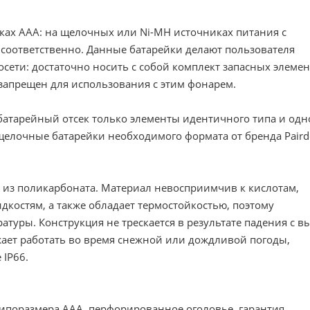
йках ААА: на щелочных или Ni-MH источниках питания с
соответственно. Данные батарейки делают пользователя
сети: достаточно носить с собой комплект запасных элеме
0 запрещен для использования с этим фонарем.
в батарейный отсек только элементы идентичного типа и одн
щелочные батарейки необходимого формата от бренда Paird
н из поликарбоната. Материал невосприимчив к кислотам,
костям, а также обладает термостойкостью, поэтому
туры. Конструкция не трескается в результате падения с в
жает работать во время снежной или дождливой погоды,
 IP66.
типоразмера ААА, перфорированное оголовье, гарантия,