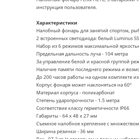
инструкция пользователя.
Характеристики
Налобный фонарь для занятий спортом, рыб
2 встроенных светодиода: белый Luminus S
Набор из 6 режимов максимальной яркость
Предельная дальность луча - 104 метра
За управление белой и красной группой р
Наличие памяти последнего режима и возм
До 200 часов работы на одном комплекте из
Корпус фонаря может наклоняться на 60°
Материал корпуса - поликарбонат
Степень ударопрочности - 1.5 метра
Соответствие классу герметичности IP66
Габариты - 64 х 48 х 27 мм
Съемное налобное крепление с множеством
Ширина резинки - 36 мм
Вес - 97,2 гр (с оголовьем и полным набором