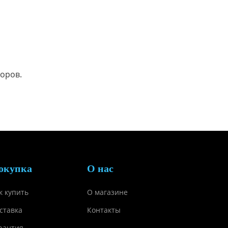
боров.
окупка
О нас
к купить
О магазине
ставка
Контакты
рантия