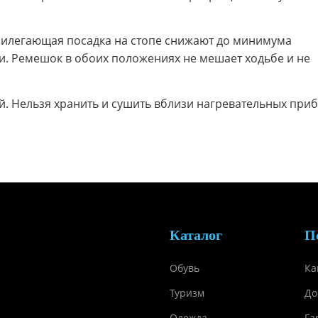
рилегающая посадка на стопе снижают до минимума
и. Ремешок в обоих положениях не мешает ходьбе и не
й. Нельзя хранить и сушить вблизи нагревательных при
Каталог
П
Обувь
Ка
Туризм
До
Одежда
Га