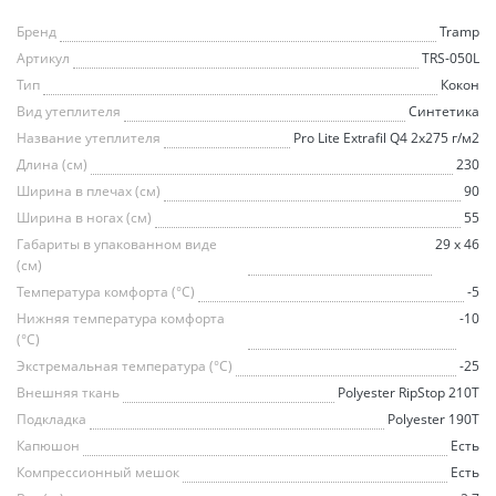
Бренд
Tramp
Артикул
TRS-050L
Тип
Кокон
Вид утеплителя
Синтетика
Название утеплителя
Pro Lite Extrafil Q4 2х275 г/м2
Длина (см)
230
Ширина в плечах (см)
90
Ширина в ногах (см)
55
Габариты в упакованном виде
29 x 46
(см)
Температура комфорта (°C)
-5
Нижняя температура комфорта
-10
(°С)
Экстремальная температура (°С)
-25
Внешняя ткань
Polyester RipStop 210Т
Подкладка
Polyester 190T
Капюшон
Есть
Компрессионный мешок
Есть