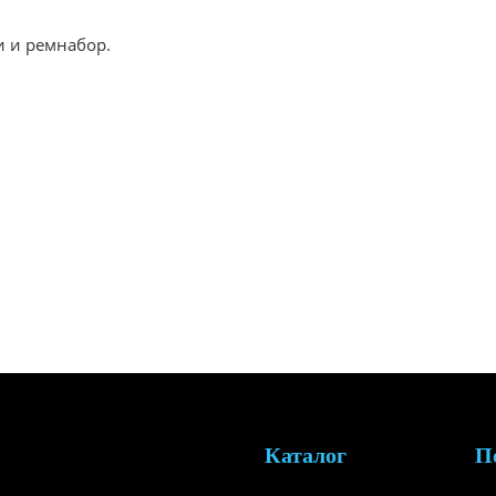
и и ремнабор.
Каталог
П