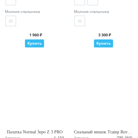
Молния спальника
Молния спальника
1 960 ₽
3 300 ₽
Купить
Купить
Палатка Normal Зеро Z 3 PRO
Спальный мешок Tramp Rover Long
Артикул
1_159
Артикул
TRS-050L