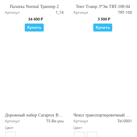
Палатка Normal Траппер 2
Тент Tramp 3*3м TRT-100.04
Артикул
1_14
Артикул
TRT-100
34 400 ₽
3 500 ₽
Купить
Купить
Дорожный набор Curaprox BE YOU
Чехол транспортировочный Тельпосиз (60-80 л)
Артикул
TS-Be-you
Артикул
Tel-0001
Цвет
Цвет