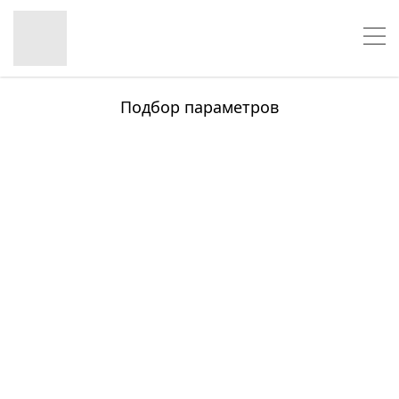
Подбор параметров
Розничная цена
0
12 199.75
24 399.50
36 599.25
48 799
Бренд
Вес (кг)
Размеры одежды
Размер