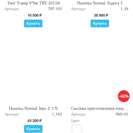
Тент Tramp 6*6м TRT-103.04
Палатка Normal Ладога 3
Артикул
TRT-103
Артикул
1_39
10 500 ₽
38 900 ₽
Купить
Купить
-40%
Палатка Normal Зеро Z 3 N
Система приготовления пищи Fire-Maple Star X5 Blue
Артикул
1_183
Артикул
FMS-X5
43 200 ₽
Цвет
Купить