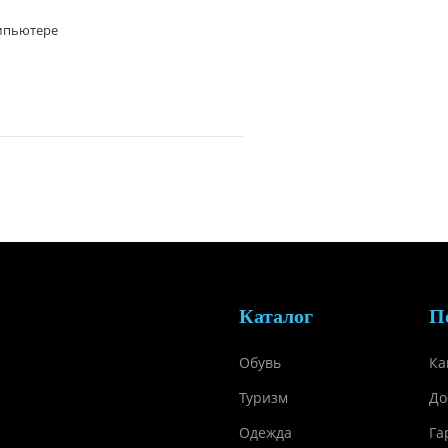
омпьютере
Каталог
П
Обувь
Ка
Туризм
До
Одежда
Га