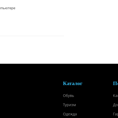
омпьютере
Каталог
П
Обувь
Ка
Туризм
До
Одежда
Га