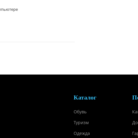
омпьютере
Каталог
П
Обувь
Ка
Туризм
До
Одежда
Га